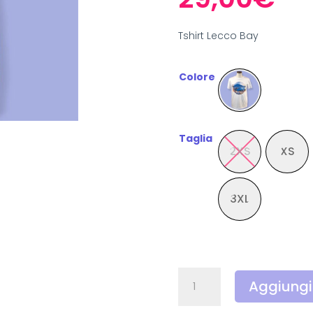
Tshirt Lecco Bay
Colore
Taglia
2XS
XS
3XL
Utopique
Aggiungi 
Tshirt
Lecco