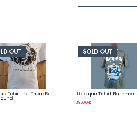
Bay
quantità
LD OUT
SOLD OUT
ue Tshirt Let There Be
Utopique Tshirt Bathman
Sound
39,00
€
€