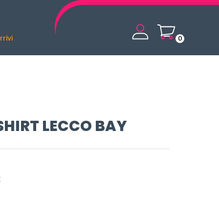
rivi
0
SHIRT LECCO BAY
X