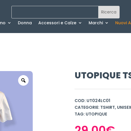
mo
Donna
Accessori e Calze
Marchi
Nuovi Ar
UTOPIQUE T
COD:
UT024LC01
CATEGORIE:
TSHIRT
,
UNISE
TAG:
UTOPIQUE
29,00
€