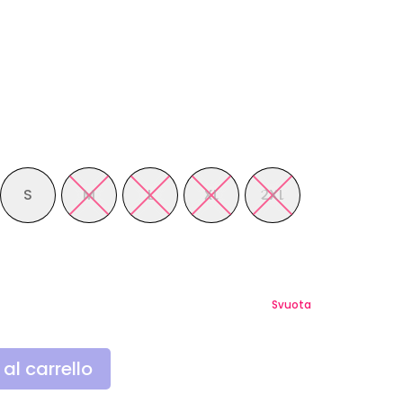
S
M
L
XL
2XL
Svuota
al carrello